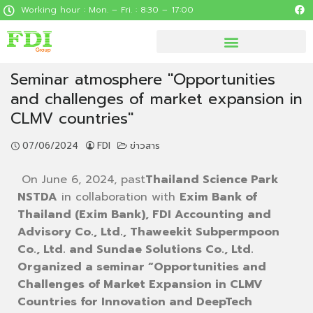
Working hour : Mon. – Fri. : 8:30 – 17:00
Seminar atmosphere "Opportunities
and challenges of market expansion in
CLMV countries"
07/06/2024
FDI
ข่าวสาร
On June 6, 2024, past
Thailand Science Park
NSTDA
in collaboration with
Exim Bank of
Thailand (Exim Bank), FDI Accounting and
Advisory Co., Ltd., Thaweekit Subpermpoon
Co., Ltd. and Sundae Solutions Co., Ltd.
Organized a seminar “Opportunities and
Challenges of Market Expansion in CLMV
Countries for Innovation and DeepTech