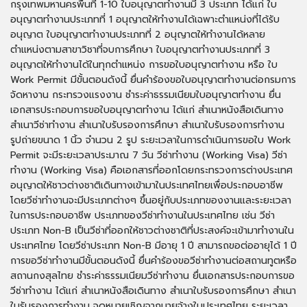
กรุงเทพมหานครพื้นที่ 1-10 ใบอนุญาตทำงานมี 3 ประเภท ได้แก่ ใบ
อนุญาตทำงานประเภทที่ 1 อนุญาตให้ทำงานได้เฉพาะตำแหน่งที่ได้รับ
อนุญาต ใบอนุญาตทำงานประเภทที่ 2 อนุญาตให้ทำงานได้หลาย
ตำแหน่งตามสาขาวิชาที่จบการศึกษา ใบอนุญาตทำงานประเภทที่ 3
อนุญาตให้ทำงานได้ในทุกตำแหน่ง การขอใบอนุญาตทำงาน หรือ ใบ
Work Permit มีขั้นตอนดังนี้ ยื่นคำร้องขอใบอนุญาตทำงานต่อกรมการ
จัดหางาน กระทรวงแรงงาน ชำระค่าธรรมเนียมใบอนุญาตทำงาน ยื่น
เอกสารประกอบการขอใบอนุญาตทำงาน ได้แก่ สำเนาหนังสือเดินทาง
สำเนาวีซ่าทำงาน สำเนาใบรับรองการศึกษา สำเนาใบรับรองการทำงาน
รูปถ่ายขนาด 1 นิ้ว จำนวน 2 รูป ระยะเวลาในการดำเนินการขอใบ Work
Permit จะมีระยะเวลาประมาณ 7 วัน วีซ่าทำงาน (Working Visa) วีซ่า
ทำงาน (Working Visa) คือเอกสารที่ออกโดยกระทรวงการต่างประเทศ
อนุญาตให้ชาวต่างชาติเดินทางเข้ามาในประเทศไทยเพื่อประกอบอาชีพ
โดยวีซ่าทำงานจะมีประเภทต่างๆ ขึ้นอยู่กับประเภทของงานและระยะเวลา
ในการประกอบอาชีพ ประเภทของวีซ่าทำงานในประเทศไทย เช่น วีซ่า
ประเภท Non-B เป็นวีซ่าที่ออกให้ชาวต่างชาติที่ประสงค์จะเข้ามาทำงานใน
ประเทศไทย โดยวีซ่าประเภท Non-B มีอายุ 1 ปี สามารถขอต่ออายุได้ 1 ปี
การขอวีซ่าทำงานมีขั้นตอนดังนี้ ยื่นคำร้องขอวีซ่าทำงานต่อสถานทูตหรือ
สถานกงสุลไทย ชำระค่าธรรมเนียมวีซ่าทำงาน ยื่นเอกสารประกอบการขอ
วีซ่าทำงาน ได้แก่ สำเนาหนังสือเดินทาง สำเนาใบรับรองการศึกษา สำเนา
ใบรับรองการทำงาน จดหมายเชิญจากนายจ้างในประเทศไทย ระยะเวลา