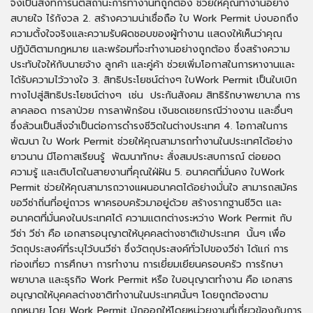
จึงเป็นสิ่งที่การันตีสถานะการทำงานที่ถูกต้อง ช่วยให้คุณทำงานอย่าง
สบายใจ ไร้กังวล 2. สร้างความน่าเชื่อถือ ใบ Work Permit บ่งบอกถึง
ความตั้งใจจริงและความรับผิดชอบของผู้ทำงาน แสดงให้เห็นว่าคุณ
ปฏิบัติตามกฎหมาย และพร้อมที่จะทำงานอย่างถูกต้อง ซึ่งสร้างความ
ประทับใจให้กับนายจ้าง ลูกค้า และคู่ค้า ช่วยเพิ่มโอกาสในการหางานและ
ได้รับความไว้วางใจ 3. สิทธิประโยชน์ต่างๆ ใบWork Permit เป็นใบเบิก
ทางไปสู่สิทธิประโยชน์ต่างๆ เช่น ประกันสังคม สิทธิรักษาพยาบาล การ
ลาคลอด การลาป่วย การลาพักร้อน เงินชดเชยกรณีว่างงาน และอื่นๆ
ซึ่งล้วนเป็นสิ่งจำเป็นต่อการดำรงชีวิตในต่างประเทศ 4. โอกาสในการ
พัฒนา ใบ Work Permit ช่วยให้คุณสามารถทำงานในประเทศได้อย่าง
ยาวนาน มีโอกาสเรียนรู้ พัฒนาทักษะ สั่งสมประสบการณ์ ต่อยอด
ความรู้ และเติบโตในสายงานที่คุณใฝ่ฝัน 5. อนาคตที่มั่นคง ใบWork
Permit ช่วยให้คุณสามารถวางแผนอนาคตได้อย่างมั่นใจ สามารถสมัคร
ขอวีซ่าถิ่นที่อยู่ถาวร พาครอบครัวมาอยู่ด้วย สร้างรากฐานชีวิต และ
อนาคตที่มั่นคงในประเทศได้ ความแตกต่างระหว่าง Work Permit กับ
วีซ่า วีซ่า คือ เอกสารอนุญาตให้บุคคลต่างชาติเข้าประเทศ นั้นๆ เพื่อ
วัตถุประสงค์ที่ระบุไว้บนวีซ่า ซึ่งวัตถุประสงค์ทั่วไปของวีซ่า ได้แก่ การ
ท่องเที่ยว การศึกษา การทำงาน การเยี่ยมเยียนครอบครัว การรักษา
พยาบาล และธุรกิจ Work Permit หรือ ใบอนุญาตทำงาน คือ เอกสาร
อนุญาตให้บุคคลต่างชาติทำงานในประเทศนั้นๆ โดยถูกต้องตาม
กฎหมาย โดย Work Permit มักออกให้โดยหน่วยงานที่เกี่ยวข้องกับการ