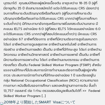
บุตรมาได้ คุณสมบัติของผู้สมัครเบื้องต้น อายุระหว่าง 18-35 ปี (ผู้ที่
มีอายุเกิน 35 ปี ยังสามารถสมัครได้ แต่จะได้รับคะแนน CRS น้อยกว่า)
จบการศึกษาระดับปริญญาตรีหรือเทียบเท่า (ผู้ที่จบการศึกษาระดับ
ปริญญาตรีหรือเทียบเท่าจะได้รับคะแนน CRS มากกว่าผู้ที่จบการศึกษา
ระดับต่ำกว่า) มีทักษะภาษาอังกฤษหรือภาษาฝรั่งเศสระดับปานกลาง มี
คะแนน IELTS อย่างน้อย 6.0 (ผู้ที่สอบ IELTS ได้คะแนนอย่างน้อย 6.0
จะได้รับคะแนน CRS มากกว่าผู้ที่สอบได้คะแนนต่ำกว่า) มีคะแนน CRS
อย่างน้อย 67 อาชีพที่ต้องการ อาชีพที่มีความต้องการสูงในแคนาดา
ได้แก่ อาชีพด้านการดูแลสุขภาพ อาชีพด้านเทคโนโลยี อาชีพด้านการ
ก่อสร้าง อาชีพด้านการผลิต เป็นต้น อาชีพที่มีทักษะสูง ได้แก่ อาชีพด้าน
วิศวกรรม อาชีพด้านวิทยาศาสตร์ อาชีพด้านการแพทย์ เป็นต้น อาชีพที่
มีความต้องการเฉพาะด้าน ได้แก่ อาชีพด้านเกษตรกรรม อาชีพด้านการ
ท่องเที่ยว เป็นต้น Federal Skilled Worker Program (FSWP) สำหรับ
แรงงานมีทักษะที่มีประสบการณ์การทำงานและต้องการเป็นผู้อยู่อาศัย
ถาวร ประสบการณ์การทำงานที่มีทักษะอย่างน้อย 1 ปี และต้องอยู่ใน
กลุ่ม National Occupational Classification (NOC) ความสามารถ
ทางภาษา หนังสือรับรองการศึกษา แสดงหลักฐานทางการเงิน ขั้นต่ำ
13,757 ดอลลาร์ ต่อ 1 ท่าน ตรวจสอบข้อมูลเพิ่มเติมได้ที่ >> Federal
Skilled Worker Program […]