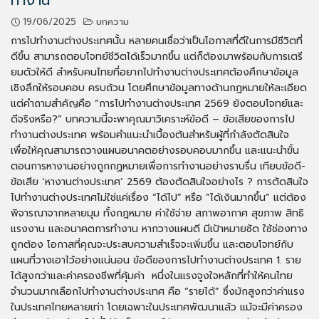
19/06/2025
บทความ
การไปทำงานต่างประเทศนั้น หลายคนเชื่อว่าเป็นโอกาสที่ดีในการมีชีวิตที่
ดีขึ้น สามารถตอบโจทย์ชีวิตได้เร็วมากขึ้น แต่ก็ต้องมาพร้อมกับการเตรี
ยมตัวให้ดี สำหรับคนไทยที่อยากไปทำงานต่างประเทศต้องศึกษาข้อมูล
เชิงลึกให้รอบคอบ ครบถ้วน โดยศึกษาข้อมูลทางด้านกฏหมายให้ละเอียด
แต่คำถามสำคัญคือ “การไปทำงานต่างประเทศ 2569 ยังตอบโจทย์และ
ดีจริงหรือ?” บทความนี้จะพาคุณมาวิเคราะห์ข้อดี – ข้อเสียของการไป
ทำงานต่างประเทศ พร้อมคำแนะนำเบื้องต้นสำหรับผู้ที่กำลังตัดสินใจ
เพื่อให้คุณสามารถวางแผนอนาคตอย่างรอบคอบมากขึ้น และแนะนำขั้น
ตอนการหางานอย่างถูกกฏหมายเพื่อการทำงานอย่างราบรื่น เทียบข้อดี-
ข้อเสีย ‘หางานต่างประเทศ’ 2569 ต้องตัดสินใจอย่างไร ? การตัดสินใจ
ไปทำงานต่างประเทศไม่ใช่แค่เรื่อง “ได้ไป” หรือ “ได้เงินมากขึ้น” แต่ต้อง
พิจารณาจากหลายมุม ทั้งกฎหมาย ค่าใช้จ่าย สภาพอากาศ สุขภาพ สิทธิ
แรงงาน และอนาคตการทำงาน หากวางแผนดี มีเป้าหมายชัด ใช้ช่องทาง
ถูกต้อง โอกาสที่คุณจะประสบความสำเร็จจะเพิ่มขึ้น และตอบโจทย์กับ
แผนที่วางเอาไว้อย่างแน่นอน ข้อดีของการไปทำงานต่างประเทศ 1. ราย
ได้สูงกว่าและค่าครองชีพที่คุ้มค่า หนึ่งในแรงจูงใจหลักที่ทำให้คนไทย
จำนวนมากเลือกไปทำงานต่างประเทศ คือ “รายได้” ซึ่งมักสูงกว่าค่าแรง
ในประเทศไทยหลายเท่า โดยเฉพาะในประเทศพัฒนาแล้ว แม้จะมีค่าครอง