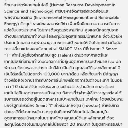
วิทยาศาสตร์และเทคโนโลยี (Human Resource Development in
Science and Technology) การบริหารจัดการสิ่งแวดล้อมและ
พลังงานทดแทน (Environmental Management and Renewable
Energy) วัตถุประสงค์ของสมาร์ทวีซ่า เพื่อเพิ่มขีดความสามารถในการ
แข่งขันของประเทศ โดยการดึงดูดแรงงานทักษะสูงและนักลงทุนจาก
ต่างประเทศเข้ามาทำงานหรือลงทุนในอุตสาหกรรมเป้าหมาย ซึ่งจะช่วยให้
ประเทศไทยสามารถพัฒนาอุตสาหกรรมเป้าหมายให้เติบโตและก้าวทันต่อ
การเปลี่ยนแปลงของโลกยุคใหม่ SMART Visa มีกี่ประเภท ? Smart
“T” สำหรับผู้เชี่ยวชำญทักษะสูง (Talent) ด้านวิทยาศาสตร์และ
เทคโนโลยีที่เข้ามาทำงานในกิจการที่อยู่ในอุตสาหกรรมเป้าหมาย เช่น นัก
พัฒนา วิศวกรสาขาต่างๆ นักวิจัย เป็นต้น คุณสมบัติและหลักเกณฑ์ มี
เงินได้เฉลี่ยไม่น้อยกว่า 100,000 บาท/เดือน หรือเทียบเท่า มีสัญญา
จ้างหรือสัญญาบริการกับกิจการในไทยหรือกิจการในต่างประเทศ ไม่น้อย
กว่า 1 ปี ต้องได้รับการรับรองความเชี่ยวชาญด้านวิทยาศาสตร์และ
เทคโนโลยีในอุตสาหกรรมเป้าหมาย กิจการที่ว่าจ้างผู้เชี่ยวชาญจะต้องได้
รับการรับรองว่าอยู่ในอุตสาหกรรมเป้าหมายในประเทศไทย โดยหน่วยงาน
ของรัฐที่เกี่ยวข้อง Smart “I” สำหรับนักลงทุน (Investor) สำหรับชาว
ต่างชาติที่ต้องการเข้ามาลงทุนในกิจการที่ใช้เทคโนโลยีและอยู่ใน
อุตสาหกรรมเป้าหมายในประเทศไทย คุณสมบัติและหลักเกณฑ์ ต้อง
ลงทุนโดยตรงในนามบุคคลไม่น้อยกว่า 20 ล้านบาท ในอุตสาหกรรมเป้า