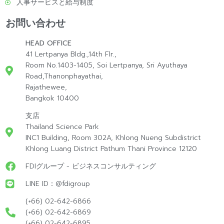
人事サービスと給与制度
お問い合わせ
HEAD OFFICE
41 Lertpanya Bldg.,14th Flr.,
Room No.1403-1405, Soi Lertpanya, Sri Ayuthaya
Road,Thanonphayathai,
Rajathewee,
Bangkok 10400
支店
Thailand Science Park
INC1 Building, Room 302A, Khlong Nueng Subdistrict
Khlong Luang District Pathum Thani Province 12120
FDIグループ - ビジネスコンサルティング
LINE ID：@fdigroup
(+66) 02-642-6866
(+66) 02-642-6869
(+66) 02-642-6895