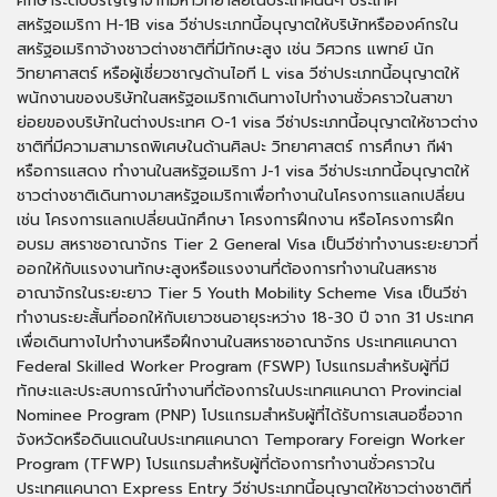
ศึกษาระดับปริญญาจากมหาวิทยาลัยในประเทศนั้นๆ ประเทศ
สหรัฐอเมริกา H-1B visa วีซ่าประเภทนี้อนุญาตให้บริษัทหรือองค์กรใน
สหรัฐอเมริกาจ้างชาวต่างชาติที่มีทักษะสูง เช่น วิศวกร แพทย์ นัก
วิทยาศาสตร์ หรือผู้เชี่ยวชาญด้านไอที L visa วีซ่าประเภทนี้อนุญาตให้
พนักงานของบริษัทในสหรัฐอเมริกาเดินทางไปทำงานชั่วคราวในสาขา
ย่อยของบริษัทในต่างประเทศ O-1 visa วีซ่าประเภทนี้อนุญาตให้ชาวต่าง
ชาติที่มีความสามารถพิเศษในด้านศิลปะ วิทยาศาสตร์ การศึกษา กีฬา
หรือการแสดง ทำงานในสหรัฐอเมริกา J-1 visa วีซ่าประเภทนี้อนุญาตให้
ชาวต่างชาติเดินทางมาสหรัฐอเมริกาเพื่อทำงานในโครงการแลกเปลี่ยน
เช่น โครงการแลกเปลี่ยนนักศึกษา โครงการฝึกงาน หรือโครงการฝึก
อบรม สหราชอาณาจักร Tier 2 General Visa เป็นวีซ่าทำงานระยะยาวที่
ออกให้กับแรงงานทักษะสูงหรือแรงงานที่ต้องการทำงานในสหราช
อาณาจักรในระยะยาว Tier 5 Youth Mobility Scheme Visa เป็นวีซ่า
ทำงานระยะสั้นที่ออกให้กับเยาวชนอายุระหว่าง 18-30 ปี จาก 31 ประเทศ
เพื่อเดินทางไปทำงานหรือฝึกงานในสหราชอาณาจักร ประเทศแคนาดา
Federal Skilled Worker Program (FSWP) โปรแกรมสำหรับผู้ที่มี
ทักษะและประสบการณ์ทำงานที่ต้องการในประเทศแคนาดา Provincial
Nominee Program (PNP) โปรแกรมสำหรับผู้ที่ได้รับการเสนอชื่อจาก
จังหวัดหรือดินแดนในประเทศแคนาดา Temporary Foreign Worker
Program (TFWP) โปรแกรมสำหรับผู้ที่ต้องการทำงานชั่วคราวใน
ประเทศแคนาดา Express Entry วีซ่าประเภทนี้อนุญาตให้ชาวต่างชาติที่