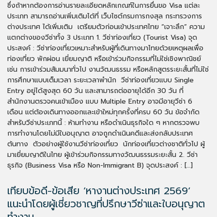
ซึ่งถ้าหากต้องการอ่านรายละเอียดหลักเกณฑ์ในการยื่นขอ Visa แต่ละ
ประเภท สามารถอ่านเพิ่มเติมได้ที่ เว็บไซต์กรมการกงสุล กระทรวงการ
ต่างประเทศ ได้เพิ่มเติม เตรียมตัวก่อนเข้าประเทศไทย “เจาะลึก” ความ
แตกต่างของวีซ่าทั้ง 3 ประเภท 1. วีซ่าท่องเที่ยว (Tourist Visa) จุด
ประสงค์ : วีซ่าท่องเที่ยวเหมาะสำหรับผู้ที่เดินทางมาไทยด้วยเหตุผลเพื่อ
ท่องเที่ยว พักผ่อน เยี่ยมญาติ หรือเข้าร่วมกิจกรรมที่ไม่ใช่เชิงพาณิชย์
เช่น การเข้าร่วมสัมมนาทั่วไป งานวัฒนธรรม หรือหลักสูตรระยะสั้นที่ไม่ใช่
การศึกษาแบบเต็มเวลา ระยะเวลาพำนัก วีซ่าท่องเที่ยวแบบ Single
Entry อยู่ได้สูงสุด 60 วัน และสามารถต่ออายุได้อีก 30 วัน ที่
สำนักงานตรวจคนเข้าเมือง แบบ Multiple Entry อาจมีอายุวีซ่า 6
เดือน แต่ต้องเดินทางออกและเข้าใหม่ทุกครั้งที่ครบ 60 วัน ข้อจำกัด
สำหรับวีซ่าประเภทนี้ : ห้ามทำงาน หรือดำเนินธุรกิจใด ๆ หากตรวจพบ
การทำงานโดยไม่มีใบอนุญาต อาจถูกดำเนินคดีและส่งกลับประเทศ
ต้นทาง ตัวอย่างผู้ใช้งานวีซ่าท่องเที่ยว นักท่องเที่ยวต่างชาติทั่วไป ผู้
มาเยี่ยมญาติในไทย ผู้เข้าร่วมกิจกรรมทางวัฒนธรรมระยะสั้น 2. วีซ่า
ธุรกิจ (Business Visa หรือ Non-Immigrant B) จุดประสงค์ : […]
เทียบข้อดี-ข้อเสีย ‘หางานต่างประเทศ 2569‘
แนะนำโดยผู้เชี่ยวชาญที่ปรึกษาวีซ่าและใบอนุญาต
ทำงาน