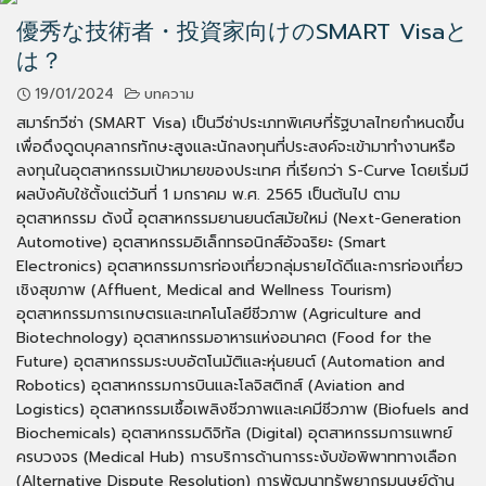
優秀な技術者・投資家向けのSMART Visaと
は？
19/01/2024
บทความ
สมาร์ทวีซ่า (SMART Visa) เป็นวีซ่าประเภทพิเศษที่รัฐบาลไทยกำหนดขึ้น
เพื่อดึงดูดบุคลากรทักษะสูงและนักลงทุนที่ประสงค์จะเข้ามาทำงานหรือ
ลงทุนในอุตสาหกรรมเป้าหมายของประเทศ ที่เรียกว่า S-Curve โดยเริ่มมี
ผลบังคับใช้ตั้งแต่วันที่ 1 มกราคม พ.ศ. 2565 เป็นต้นไป ตาม
อุตสาหกรรม ดังนี้ อุตสาหกรรมยานยนต์สมัยใหม่ (Next-Generation
Automotive) อุตสาหกรรมอิเล็กทรอนิกส์อัจฉริยะ (Smart
Electronics) อุตสาหกรรมการท่องเที่ยวกลุ่มรายได้ดีและการท่องเที่ยว
เชิงสุขภาพ (Affluent, Medical and Wellness Tourism)
อุตสาหกรรมการเกษตรและเทคโนโลยีชีวภาพ (Agriculture and
Biotechnology) อุตสาหกรรมอาหารแห่งอนาคต (Food for the
Future) อุตสาหกรรมระบบอัตโนมัติและหุ่นยนต์ (Automation and
Robotics) อุตสาหกรรมการบินและโลจิสติกส์ (Aviation and
Logistics) อุตสาหกรรมเชื้อเพลิงชีวภาพและเคมีชีวภาพ (Biofuels and
Biochemicals) อุตสาหกรรมดิจิทัล (Digital) อุตสาหกรรมการแพทย์
ครบวงจร (Medical Hub) การบริการด้านการระงับข้อพิพาททางเลือก
(Alternative Dispute Resolution) การพัฒนาทรัพยากรมนุษย์ด้าน