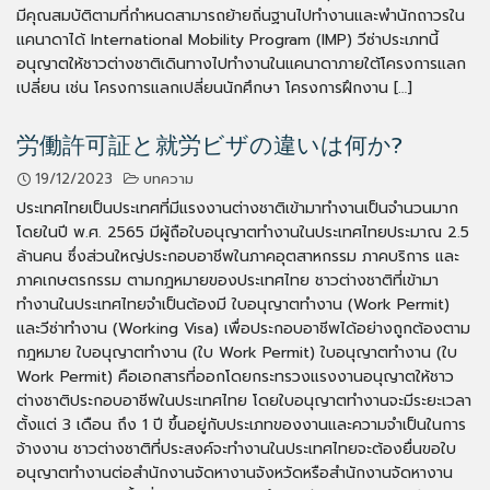
มีคุณสมบัติตามที่กำหนดสามารถย้ายถิ่นฐานไปทำงานและพำนักถาวรใน
แคนาดาได้ International Mobility Program (IMP) วีซ่าประเภทนี้
อนุญาตให้ชาวต่างชาติเดินทางไปทำงานในแคนาดาภายใต้โครงการแลก
เปลี่ยน เช่น โครงการแลกเปลี่ยนนักศึกษา โครงการฝึกงาน […]
労働許可証と就労ビザの違いは何か?
19/12/2023
บทความ
ประเทศไทยเป็นประเทศที่มีแรงงานต่างชาติเข้ามาทำงานเป็นจำนวนมาก
โดยในปี พ.ศ. 2565 มีผู้ถือใบอนุญาตทำงานในประเทศไทยประมาณ 2.5
ล้านคน ซึ่งส่วนใหญ่ประกอบอาชีพในภาคอุตสาหกรรม ภาคบริการ และ
ภาคเกษตรกรรม ตามกฎหมายของประเทศไทย ชาวต่างชาติที่เข้ามา
ทำงานในประเทศไทยจำเป็นต้องมี ใบอนุญาตทำงาน (Work Permit)
และวีซ่าทำงาน (Working Visa) เพื่อประกอบอาชีพได้อย่างถูกต้องตาม
กฎหมาย ใบอนุญาตทำงาน (ใบ Work Permit) ใบอนุญาตทำงาน (ใบ
Work Permit) คือเอกสารที่ออกโดยกระทรวงแรงงานอนุญาตให้ชาว
ต่างชาติประกอบอาชีพในประเทศไทย โดยใบอนุญาตทำงานจะมีระยะเวลา
ตั้งแต่ 3 เดือน ถึง 1 ปี ขึ้นอยู่กับประเภทของงานและความจำเป็นในการ
จ้างงาน ชาวต่างชาติที่ประสงค์จะทำงานในประเทศไทยจะต้องยื่นขอใบ
อนุญาตทำงานต่อสำนักงานจัดหางานจังหวัดหรือสำนักงานจัดหางาน