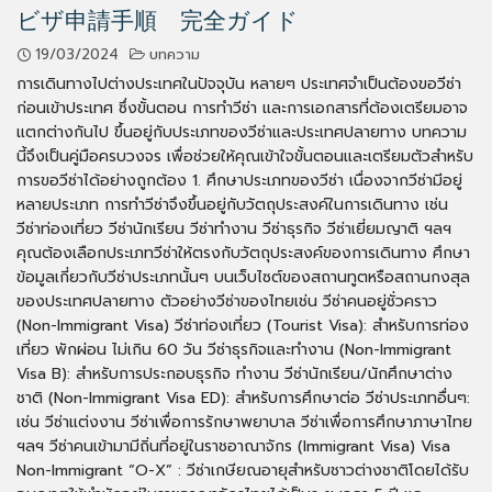
ビザ申請手順 完全ガイド
19/03/2024
บทความ
การเดินทางไปต่างประเทศในปัจจุบัน หลายๆ ประเทศจำเป็นต้องขอวีซ่า
ก่อนเข้าประเทศ ซึ่งขั้นตอน การทำวีซ่า และการเอกสารที่ต้องเตรียมอาจ
แตกต่างกันไป ขึ้นอยู่กับประเภทของวีซ่าและประเทศปลายทาง บทความ
นี้จึงเป็นคู่มือครบวงจร เพื่อช่วยให้คุณเข้าใจขั้นตอนและเตรียมตัวสำหรับ
การขอวีซ่าได้อย่างถูกต้อง 1. ศึกษาประเภทของวีซ่า เนื่องจากวีซ่ามีอยู่
หลายประเภท การทำวีซ่าจึงขึ้นอยู่กับวัตถุประสงค์ในการเดินทาง เช่น
วีซ่าท่องเที่ยว วีซ่านักเรียน วีซ่าทำงาน วีซ่าธุรกิจ วีซ่าเยี่ยมญาติ ฯลฯ
คุณต้องเลือกประเภทวีซ่าให้ตรงกับวัตถุประสงค์ของการเดินทาง ศึกษา
ข้อมูลเกี่ยวกับวีซ่าประเภทนั้นๆ บนเว็บไซต์ของสถานทูตหรือสถานกงสุล
ของประเทศปลายทาง ตัวอย่างวีซ่าของไทยเช่น วีซ่าคนอยู่ชั่วคราว
(Non-Immigrant Visa) วีซ่าท่องเที่ยว (Tourist Visa): สำหรับการท่อง
เที่ยว พักผ่อน ไม่เกิน 60 วัน วีซ่าธุรกิจและทำงาน (Non-Immigrant
Visa B): สำหรับการประกอบธุรกิจ ทำงาน วีซ่านักเรียน/นักศึกษาต่าง
ชาติ (Non-Immigrant Visa ED): สำหรับการศึกษาต่อ วีซ่าประเภทอื่นๆ:
เช่น วีซ่าแต่งงาน วีซ่าเพื่อการรักษาพยาบาล วีซ่าเพื่อการศึกษาภาษาไทย
ฯลฯ วีซ่าคนเข้ามามีถิ่นที่อยู่ในราชอาณาจักร (Immigrant Visa) Visa
Non-Immigrant “O-X” : วีซ่าเกษียณอายุสำหรับชาวต่างชาติโดยได้รับ