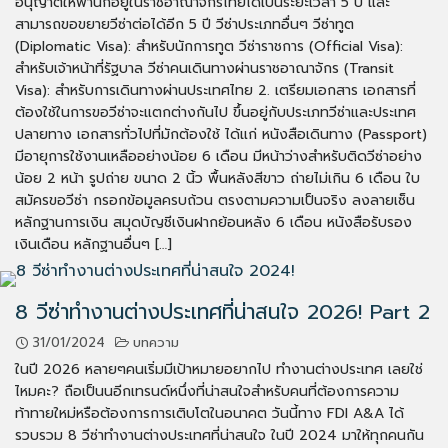
อนุญาตให้พำนักอยู่ในราชอาณาจักรไทยได้เป็นระยะเวลา 5 ปี และ
สามารถขอขยายวีซ่าต่อได้อีก 5 ปี วีซ่าประเภทอื่นๆ วีซ่าทูต
(Diplomatic Visa): สำหรับนักการทูต วีซ่าราชการ (Official Visa):
สำหรับเจ้าหน้าที่รัฐบาล วีซ่าคนเดินทางผ่านราชอาณาจักร (Transit
Visa): สำหรับการเดินทางผ่านประเทศไทย 2. เตรียมเอกสาร เอกสารที่
ต้องใช้ในการขอวีซ่าจะแตกต่างกันไป ขึ้นอยู่กับประเภทวีซ่าและประเทศ
ปลายทาง เอกสารทั่วไปที่มักต้องใช้ ได้แก่ หนังสือเดินทาง (Passport)
มีอายุการใช้งานเหลืออย่างน้อย 6 เดือน มีหน้าว่างสำหรับติดวีซ่าอย่าง
น้อย 2 หน้า รูปถ่าย ขนาด 2 นิ้ว พื้นหลังสีขาว ถ่ายไม่เกิน 6 เดือน ใบ
สมัครขอวีซ่า กรอกข้อมูลครบถ้วน ตรงตามความเป็นจริง ลงลายเซ็น
หลักฐานการเงิน สมุดบัญชีเงินฝากย้อนหลัง 6 เดือน หนังสือรับรอง
เงินเดือน หลักฐานอื่นๆ […]
8 วีซ่าทำงานต่างประเทศที่น่าสนใจ 2026! Part 2
31/01/2024
บทความ
ในปี 2026 หลายๆคนเริ่มมีเป้าหมายอยากไป ทำงานต่างประเทศ เลยใช่
ไหมคะ? ถือเป็นนอีกเทรนด์หนึ่งที่น่าสนใจสำหรับคนที่ต้องการความ
ท้าทายใหม่หรือต้องการการเติบโตในอนาคต วันนี้ทาง FDI A&A ได้
รวบรวม 8 วีซ่าทำงานต่างประเทศที่น่าสนใจ ในปี 2024 มาให้ทุกคนกัน