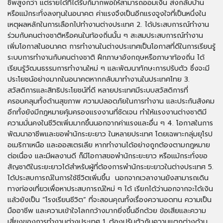
ชีพสูงกว่า แต่รายได้ที่ได้รับก็มากพอให้สามารถออมเงิน ส่งกลับบ้าน
หรือแม้กระทั่งลงทุนในอนาคต ค่าแรงจึงเป็นอีกแรงจูงใจที่เป็นหนึ่งใน
เหตุผลหลักในการเลือกไปทำงานต่างประเทศ 2. ได้ประสบการณ์ทำงาน
ร่วมกับคนต่างชาติหรือคนในท้องถิ่นนั้น ๆ สะสมประสบการณ์ทำงาน
เพิ่มโอกาสในอนาคต การทำงานในต่างประเทศเป็นโอกาสที่ดีในการเรียนรู้
ระบบการทำงานกับคนต่างชาติ ฝึกภาษาอังกฤษหรือภาษาท้องถิ่น ได้
เรียนรู้วัฒนธรรมการทำงานใหม่ ๆ และพัฒนาทักษะการปรับตัว ซึ่งจะมี
ประโยชน์อย่างมากในอนาคตหากกลับมาทำงานในประเทศไทย 3.
สวัสดิการและสิทธิประโยชน์ที่ดี หลายประเทศมีระบบสวัสดิการที่
ครอบคลุมทั้งด้านสุขภาพ ความปลอดภัยในการทำงาน และประกันสังคม
อีกทั้งยังมีกฎหมายคุ้มครองแรงงานที่ชัดเจน ทำให้แรงงานต่างชาติมี
ความมั่นคงในชีวิตเพิ่มมากขึ้นนอกจากค่าแรงและอื่น ๆ 4. โอกาสในการ
พัฒนาอาชีพและขอพำนักระยะยาว ในหลายประเทศ โดยเฉพาะกลุ่มยุโรป
อเมริกาเหนือ และออสเตรเลีย หากทำงานได้อย่างถูกต้องตามกฎหมาย
ต่อเนื่อง และมีผลงานดี ก็มีโอกาสขอพำนักระยะยาว หรือแม้กระทั่งขอ
สัญชาติในระยะยาวได้สำหรับผู้ที่ต้องการพำนักระยะยาวในต่างประเทศ 5.
ได้ประสบการณ์ในการใช้ชีวิตเพิ่มขึ้น นอกจากเวลางานยังสามารถเดิน
ทางท่องเที่ยวเพื่อหาประสบการณ์ใหม่ ๆ ได้ เรียกได้ว่านอกจากจะได้เงิน
แล้วยังเป็น “โรงเรียนชีวิต” ที่จะสอนคุณทั้งเรื่องความอดทน ความเป็น
มืออาชีพ และความเข้าใจโลกกว้างมากยิ่งขึ้นอีกด้วย ข้อเสียและความ
เสี่ยงของการทำงานต่างประเทศ 1. ต้องปรับตัวกับความแตกต่างด้าน