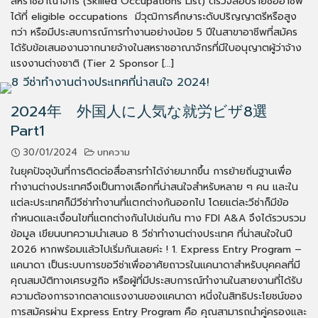
สหราชอาณาจักร (Skilled Occupations List) ตรวจสอบรายชื่ออาชีพ
ได้ที่ eligible occupations มีวุฒิการศึกษาระดับปริญญาตรีหรือสูง
กว่า หรือมีประสบการณ์การทำงานอย่างน้อย 5 ปีในสาขาอาชีพที่สมัคร
ได้รับข้อเสนองานจากนายจ้างในสหราชอาณาจักรที่มีใบอนุญาตผู้ว่าจ้าง
แรงงานต่างชาติ (Tier 2 Sponsor […]
2024年 外国人に人気な就労ビザ8選
Part1
30/01/2024
บทความ
ในยุคปัจจุบันที่การติดต่อสื่อสารทำได้ง่ายมากขึ้น การย้ายถิ่นฐานเพื่อ
ทำงานต่างประเทศจึงเป็นทางเลือกที่น่าสนใจสำหรับหลาย ๆ คน และใน
แต่ละประเทศก็มีวีซ่าทำงานที่แตกต่างกันออกไป โดยแต่ละวีซ่าก็มีข้อ
กำหนดและเงื่อนไขที่แตกต่างกันไปเช่นกัน ทาง FDI A&A จึงได้รวบรวม
ข้อมูล เขียนบทความนำเสนอ 8 วีซ่าทำงานต่างประเทศ ที่น่าสนใจในปี
2026 หากพร้อมแล้วไปเริ่มกันเลยค่ะ ! 1. Express Entry Program –
แคนาดา เป็นระบบการขอวีซ่าเพื่ออาศัยถาวรในแคนาดาสำหรับบุคคลที่มี
คุณสมบัติทางเศรษฐกิจ หรือผู้ที่มีประสบการณ์ทำงานในสายงานที่ได้รับ
ความต้องการจากตลาดแรงงานของแคนาดา หนี่งในสิทธิประโยชน์ของ
การสมัครผ่าน Express Entry Program คือ คุณสามารถนำคู่ครองและ