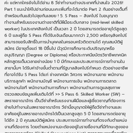
ค่ะ แต่หากใครยังไม่ได้อ่าน 8 วีซ่าทำงานต่างประเทศที่น่าสนใจ 2026!
Part 1 แนะนำให้ไปอ่านก่อนนะคะเพิ่มที่จะได้มาต่อ Part 2 กันอย่างเต็มที่
ถ้าพร้อมกันแล้วไปลุยกันเลยย ! 5. S Pass – สิงคโปร์ ใบอนุญาต
ทำงานสำหรับแรงงานต่างชาติที่มีฝีมือระดับกลาง (mid-level skilled
worker) ในประเทศสิงคโปร์ เป็นเวลา 2 ปี โดยสามารถต่ออายุได้สูงสุด
6 ปี และผู้ถือ S Pass ที่ได้รับเงินเดือนมากกว่า 2,500 เหรียญสิงคโปร์
สามารถขอรับสิทธิ์ในการนำบุคคลในครอบครัวติดตามได้ คุณสมบัติผู้
สมัคร มีอายุตั้งแต่ 18 ปีขึ้นไป มีวุฒิการศึกษาระดับปริญญาหรือ
อนุปริญญา (Degree or Diploma) หรือประกาศนียบัตรวิชาชีพเทคนิค
หลักสูตรเต็มเวลาอย่างน้อย 1 ปี มีทักษะและประสบการณ์การทำงานใน
สาขานั้นๆ ได้รับค่าจ้างขั้นต่ำตามที่รัฐบาลสิงคโปร์กำหนด ตัวอย่างอาชีพ
ที่อาจได้รับ S Pass ได้แก่ ช่างเทคนิค วิศวกร พนักงานขาย พนักงาน
บริการลูกค้า พนักงานบัญชี พนักงานการเงิน พนักงานการตลาด
พนักงานไอที พนักงานด้านการศึกษา พนักงานด้านการดูแลสุขภาพ
ตรวจสอบข้อมูลเพิ่มเติมได้ที่ >> S Pass 6. Skilled Worker (SW) –
สหราชอาณาจักร เป็นวีซ่าสำหรับแรงงานฝีมือและผู้เชี่ยวชาญที่ต้องการ
ย้ายไปทำงานในสหราชอาณาจักร วีซ่านี้อนุญาตให้ผู้ถือวีซ่าทำงานและ
อาศัยอยู่ในสหราชอาณาจักรได้เป็นเวลาสูงสุด 5 ปี โดยสามารถต่ออายุ
ได้อีก 2 ปี คุณสมบัติผู้สมัคร ประสบการณ์การทำงานที่ตรงกับตำแหน่ง
งานที่ต้องการ โดยตำแหน่งงานจะต้องอยู่ในรายชื่องานที่มีทักษะสูงของ