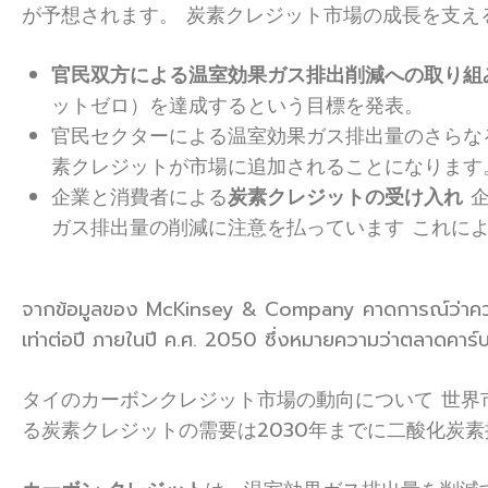
が予想されます。 炭素クレジット市場の成長を支え
官民双方による温室効果ガス排出削減への取り組
ットゼロ）を達成するという目標を発表。
官民セクターによる温室効果ガス排出量のさらな
素クレジットが市場に追加されることになります
企業と消費者による
炭素クレジットの受け入れ
企
ガス排出量の削減に注意を払っています これに
จากข้อมูลของ McKinsey & Company คาดการณ์ว่าความต
เท่าต่อปี ภายในปี ค.ศ. 2050 ซึ่งหมายความว่าตลาดคาร์
タイのカーボンクレジット市場の動向について 世界
る炭素クレジットの需要は2030年までに二酸化炭素換