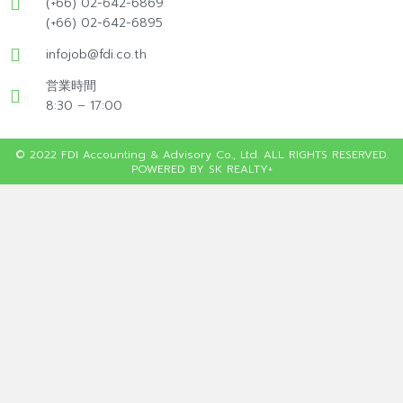
(+66) 02-642-6869
(+66) 02-642-6895
infojob@fdi.co.th
営業時間
8:30 – 17:00
© 2022 FDI Accounting & Advisory Co., Ltd. ALL RIGHTS RESERVED.
POWERED BY SK REALTY+