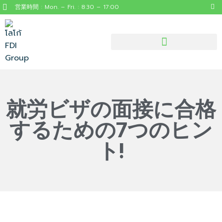
営業時間 : Mon. – Fri. : 8:30 – 17:00
見逃せないタイの役立つ情報
就労ビザの面接に合格
するための7つのヒン
ト!