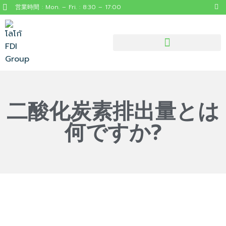
営業時間 : Mon. – Fri. : 8:30 – 17:00
見逃せないタイの役立つ情報
二酸化炭素排出量とは
何ですか?