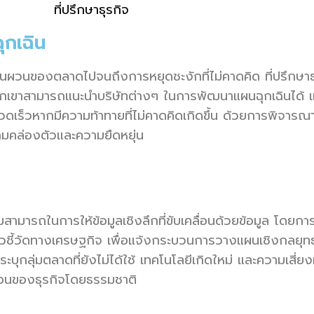
ุกเฉิน
มผันผวนของตลาดไปจนถึงการหยุดชะงักที่ไม่คาดคิด ที่ปรึกษา
เขาสามารถแนะนำบริษัทต่างๆ ในการพัฒนาแผนฉุกเฉินได้ แผนเ
งรวดเร็วหากมีความท้าทายที่ไม่คาดคิดเกิดขึ้น ด้วยการพิจาร
วามคล่องตัวและความยืดหยุ่น
มสามารถในการให้ข้อมูลเชิงลึกที่ขับเคลื่อนด้วยข้อมูล โดย
วัดทางเศรษฐกิจ เพื่อแจ้งกระบวนการวางแผนเชิงกลยุทธ์ ข้อม
บุกลุ่มตลาดที่ยังไม่ได้ใช้ เทคโนโลยีเกิดใหม่ และความเสี่ยง
น่นอนของธุรกิจโดยธรรมชาติ