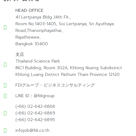
HEAD OFFICE
41 Lertpanya Bldg.,14th Flr.,
Room No.1403-1405, Soi Lertpanya, Sri Ayuthaya
Road,Thanonphayathai,
Rajathewee,
Bangkok 10400
支店
Thailand Science Park
INC1 Building, Room 302A, Khlong Nueng Subdistrict
Khlong Luang District Pathum Thani Province 12120
FDIグループ - ビジネスコンサルティング
LINE ID：@fdigroup
(+66) 02-642-6866
(+66) 02-642-6869
(+66) 02-642-6895
infojob@fdi.co.th