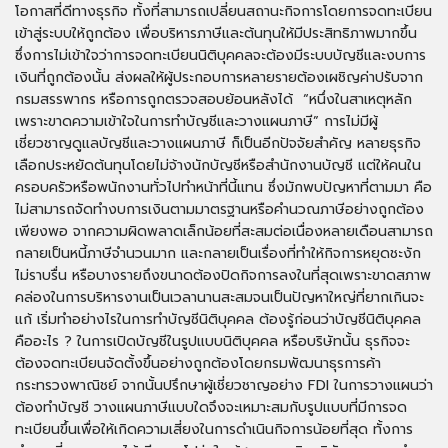
โอกาสที่ดีทางธุรกิจ ทั้งที่สามารถเปลี่ยนสถานะกิจการโดยการจดทะเบียน
เข้าสู่ระบบให้ถูกต้อง เพื่อบริหารภาษีและต้นทุนให้มีประสิทธิภาพมากขึ้น
ซึ่งการไม่เข้าใจว่าการจดทะเบียนนิติบุคคลจะต้องมีระบบบัญชีและงบการ
เงินที่ถูกต้องนั้น ส่งผลให้ผู้ประกอบการหลายรายต้องเผชิญค่าปรับจาก
กรมสรรพากร หรือการถูกตรวจสอบย้อนหลังได้ “หนึ่งในสาเหตุหลัก
เพราะขาดความเข้าใจในการทำบัญชีและวางแผนภาษี” การไม่มีผู้
เชี่ยวชาญดูแลบัญชีและวางแผนภาษี ก็เป็นอีกปัจจัยสำคัญ หลายธุรกิจ
เลือกประหยัดต้นทุนโดยไม่จ้างนักบัญชีหรือสำนักงานบัญชี แต่ให้คนใน
ครอบครัวหรือพนักงานทั่วไปทำหน้าที่นี้แทน ซึ่งมักพบปัญหาที่ตามมา คือ
ไม่สามารถจัดทำงบการเงินตามมาตรฐานหรือคำนวณภาษีอย่างถูกต้อง
เพียงพอ จากความผิดพลาดเล็กน้อยที่สะสมต่อเนื่องหลายเดือนสามารถ
กลายเป็นหนี้ภาษีจำนวนมาก และกลายเป็นเรื่องที่ทำให้กิจการหยุดชะงัก
ไม่ราบรื่น หรือบางรายถึงขนาดต้องปิดกิจการลงในที่สุดเพราะขาดสภาพ
คล่องในการบริหารงานเป็นเวลานานสะสมจนเป็นปัญหาใหญ่ที่ยากเกินจะ
แก้ เริ่มทำอย่างไรในการทำบัญชีนิติบุคคล ต้องรู้ก่อนว่าบัญชีนิติบุคคล
คืออะไร ? ในการเปิดบัญชีในรูปแบบนิติบุคคล หรือบริษัทนั้น ธุรกิจจะ
ต้องจดทะเบียนจัดตั้งขึ้นอย่างถูกต้องโดยกรมพัฒนาธุรการค้า
กระทรวงพาณิชย์ จากนั้นปรึกษาผู้เชี่ยวชาญอย่าง FDI ในการวางแผนว่า
ต้องทำบัญชี วางแผนภาษีแบบใดจึงจะเหมาะสมกับรูปแบบที่มีการจด
ทะเบียนขึ้นเพื่อให้เกิดความเสี่ยงในการดำเนินกิจการน้อยที่สุด ทั้งการ