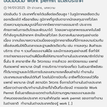
ขั้นตอนต่อ work permit แต่ละประเทศ
14/01/2025
ข่าวสาร
,
บทความ
เปิดอันดับ 5 ประเทศที่รายได้เฉลี่ยต่อเดือนสูง ! ในภูมิภาคเอเชียตะวัน
ออกเฉียงใต้ หรืออาเซียน ภูมิภาคที่ถูกจับตาจากนักลงทุนจากทั่วโลก
ด้วยความอุดมสมบูรณ์ทั้งจากทรัพยากรทางธรรมชาติ ประชากร
ศักยภาพในการเติบโตและพัฒนาได้ โดยเฉพาะอุตสาหกรรมเทคโนโลยี
ที่กำลังถูกบริษัทเทคฯ ยักษ์ใหญ่ทั่วโลก จับตาละหันมาลงทุนอย่างต่อ
เนื่อง จากนโยบายความร่วมมือของภูมิภาคอาเซียนที่มีการลงนามร่วมกัน
เพื่อส่งเสริมให้เป็นตลาดและฐานผลิตเดียวกัน เช่น การลงทุน สินค้าและ
บริการ ต่าง ๆ รวมทั้งแรงงานฝีมือ และมีการลงทุนอย่างเสรี ซึ่งทำให้
การถ่ายเทแรงงานด้านฝีมือเพื่อให้สามารถทำงานในประเทศสมาชิกได้ง่าย
ขึ้นใน 8 สาขาอาชีพ คือ วิศวกรรม การสำรวจ สถาปัตยกรรม แพทย์
ทันตแพทย์ พยาบาล บัญชี การบริการ/การท่องเที่ยว ในส่วนอาชีพอิสระ
ที่ได้มาตรฐานและได้รับการรับรองสามารถเคลื่อนย้ายไป ทำงานใน
ประเทศแถบอาเซียนได้ทันที โดยไม่มีการปิดกั้น อาชีพที่ได้ตกลงไว้คือ
แพทย์ พยาบาล บัญชี สถาปนิก วิศวกร ซึ่งการไปทำงานในต่างประเทศ
หรือชาวต่างชาติมาทำงานในไทยก็จำเป็นที่จะต้องมี การขอต่อ Work
Permit ซึ่งในอาเซียนจะแตกต่างกันไปตามกฎหมายแรงงานและข้อ
กำหนดของแต่ละประเทศ ความสำคัญต่อ work permit ของการทำงาน
ในต่างชาติ ทำงานในต่างประเทศต้องรู้ work […]