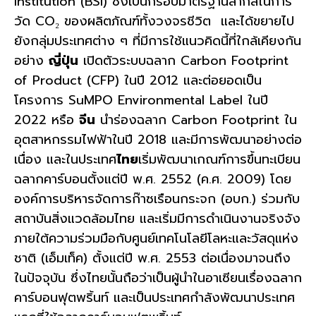
Institution (BSI) ซึ่งเป็นกรอบมาตรฐานสากลในการ
วัด CO₂ ของผลิตภัณฑ์ทั้งวงจรชีวิต และได้ขยายไป
ยังกลุ่มประเทศต่าง ๆ ที่มีการใช้แนวคิดนี้ที่ใกล้เคียงกัน
อย่าง
ญี่ปุ่น
เปิดตัวระบบฉลาก Carbon Footprint
of Product (CFP) ในปี 2012 และต่อยอดเป็น
โครงการ SuMPO Environmental Label ในปี
2022 หรือ
จีน
นำร่องฉลาก Carbon Footprint ใน
อุตสาหกรรมไฟฟ้าในปี 2018 และมีการพัฒนาอย่างต่อ
เนื่อง และใน
ประเทศ
ไทย
เริ่มพัฒนาเกณฑ์การขึ้นทะเบียน
ฉลากคาร์บอนตั้งแต่ปี พ.ศ. 2552 (ค.ศ. 2009) โดย
องค์การบริหารจัดการก๊าซเรือนกระจก (อบก.) ร่วมกับ
สถาบันสิ่งแวดล้อมไทย และเริ่มมีการดำเนินงานจริงจัง
ภายใต้ความร่วมมือกับศูนย์เทคโนโลยีโลหะและวัสดุแห่ง
ชาติ (เอ็มเท็ค) ตั้งแต่ปี พ.ศ. 2553 ต่อเนื่องมาจนถึง
ในปัจจุบัน ซึ่งไทยนั้นถือว่าเป็นผู้นำในอาเซียนเรื่องฉลาก
คาร์บอนฟุตพริ้นท์ และเป็นประเทศกำลังพัฒนาประเทศ