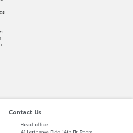
ิตร
าง
ำ
น
Contact Us
Head office
41 Lertpanya Bldg.,14th Flr.,Room