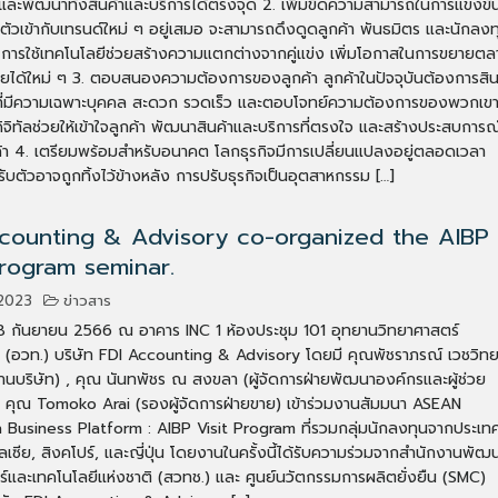
และพัฒนาทั้งสินค้าและบริการได้ตรงจุด 2. เพิ่มขีดความสามารถในการแข่งขั
รับตัวเข้ากับเทรนด์ใหม่ ๆ อยู่เสมอ จะสามารถดึงดูดลูกค้า พันธมิตร และนักลงท
า การใช้เทคโนโลยีช่วยสร้างความแตกต่างจากคู่แข่ง เพิ่มโอกาสในการขยายต
ยได้ใหม่ ๆ 3. ตอบสนองความต้องการของลูกค้า ลูกค้าในปัจจุบันต้องการสิน
ที่มีความเฉพาะบุคคล สะดวก รวดเร็ว และตอบโจทย์ความต้องการของพวกเข
ิจิทัลช่วยให้เข้าใจลูกค้า พัฒนาสินค้าและบริการที่ตรงใจ และสร้างประสบการณ์ท
กค้า 4. เตรียมพร้อมสำหรับอนาคต โลกธุรกิจมีการเปลี่ยนแปลงอยู่ตลอดเวลา
่ปรับตัวอาจถูกทิ้งไว้ข้างหลัง การปรับธุรกิจเป็นอุตสาหกรรม […]
counting & Advisory co-organized the AIBP
Program seminar.
2023
ข่าวสาร
่ 28 กันยายน 2566 ณ อาคาร INC 1 ห้องประชุม 101 อุทยานวิทยาศาสตร์
 (อวท.) บริษัท FDI Accounting & Advisory โดยมี คุณพัชราภรณ์ เวชวิท
านบริษัท) , คุณ นันทพัชร ณ สงขลา (ผู้จัดการฝ่ายพัฒนาองค์กรและผู้ช่วย
, คุณ Tomoko Arai (รองผู้จัดการฝ่ายขาย) เข้าร่วมงานสัมมนา ASEAN
n Business Platform : AIBP Visit Program ที่รวมกลุ่มนักลงทุนจากประเท
เลเซีย, สิงคโปร์, และญี่ปุ่น โดยงานในครั้งนี้ได้รับความร่วมจากสำนักงานพัฒ
์และเทคโนโลยีแห่งชาติ (สวทช.) และ ศูนย์นวัตกรรมการผลิตยั่งยืน (SMC)