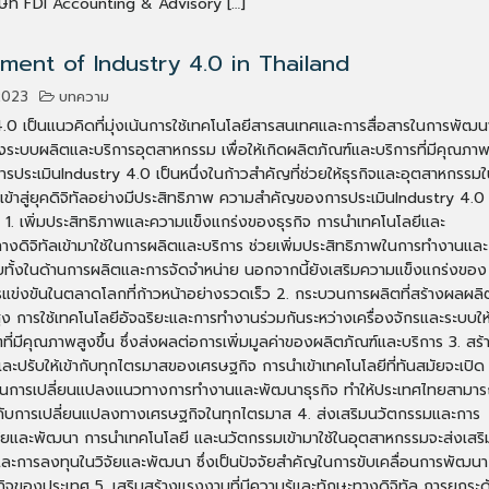
ษัท FDI Accounting & Advisory […]
ment of Industry 4.0 in Thailand
2023
บทความ
.0 เป็นแนวคิดที่มุ่งเน้นการใช้เทคโนโลยีสารสนเทศและการสื่อสารในการพัฒน
งระบบผลิตและบริการอุตสาหกรรม เพื่อให้เกิดผลิตภัณฑ์และบริการที่มีคุณภา
่งการประเมินIndustry 4.0 เป็นหนึ่งในก้าวสำคัญที่ช่วยให้ธุรกิจและอุตสาหกรรม
ข้าสู่ยุคดิจิทัลอย่างมีประสิทธิภาพ ความสำคัญของการประเมินIndustry 4.0
1. เพิ่มประสิทธิภาพและความแข็งแกร่งของธุรกิจ การนำเทคโนโลยีและ
งดิจิทัลเข้ามาใช้ในการผลิตและบริการ ช่วยเพิ่มประสิทธิภาพในการทำงานและ
ายทั้งในด้านการผลิตและการจัดจำหน่าย นอกจากนี้ยังเสริมความแข็งแกร่งของ
รแข่งขันในตลาดโลกที่ก้าวหน้าอย่างรวดเร็ว 2. กระบวนการผลิตที่สร้างผลผลิต
ง การใช้เทคโนโลยีอัจฉริยะและการทำงานร่วมกันระหว่างเครื่องจักรและระบบให
ที่มีคุณภาพสูงขึ้น ซึ่งส่งผลต่อการเพิ่มมูลค่าของผลิตภัณฑ์และบริการ 3. สร้
ละปรับให้เข้ากับทุกไตรมาสของเศรษฐกิจ การนำเข้าเทคโนโลยีที่ทันสมัยจะเปิด
ในการเปลี่ยนแปลงแนวทางการทำงานและพัฒนาธุรกิจ ทำให้ประเทศไทยสามา
้ากับการเปลี่ยนแปลงทางเศรษฐกิจในทุกไตรมาส 4. ส่งเสริมนวัตกรรมและการ
จัยและพัฒนา การนำเทคโนโลยี และนวัตกรรมเข้ามาใช้ในอุตสาหกรรมจะส่งเสริ
ละการลงทุนในวิจัยและพัฒนา ซึ่งเป็นปัจจัยสำคัญในการขับเคลื่อนการพัฒนา
จของประเทศ 5. เสริมสร้างแรงงานที่มีความรู้และทักษะทางดิจิทัล การยกระด