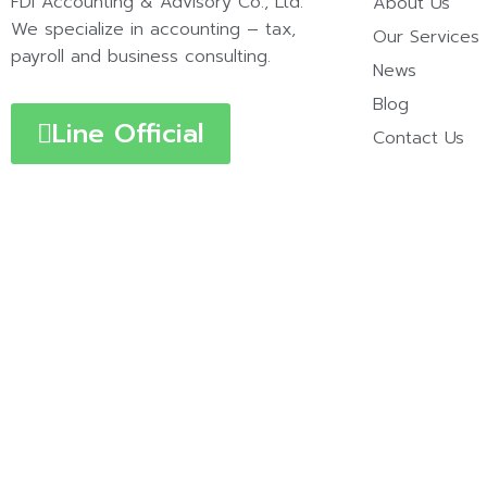
FDI Accounting & Advisory Co., Ltd.
About Us
We specialize in accounting – tax,
Our Services
payroll and business consulting.
News
Blog
Line Official
Contact Us