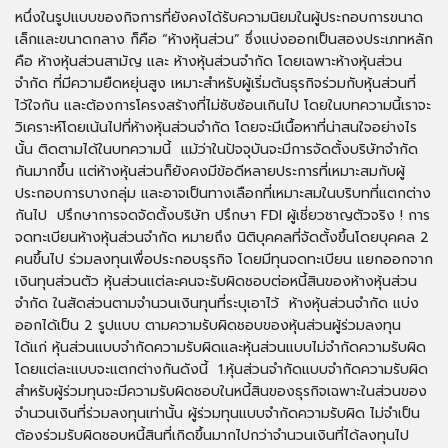
หนึ่งในรูปแบบของกิจการที่ยังคงได้รับความนิยมในผู้ประกอบการขนาด
เล็กและขนาดกลาง ก็คือ “ห้างหุ้นส่วน” ซึ่งแบ่งออกเป็นสองประเภทหลัก
คือ ห้างหุ้นส่วนสามัญ และ ห้างหุ้นส่วนจำกัด โดยเฉพาะห้างหุ้นส่วน
จำกัด ที่มีความยืดหยุ่นสูง เหมาะสำหรับผู้เริ่มต้นธุรกิจร่วมกับหุ้นส่วนที่
ไว้ใจกัน และต้องการโครงสร้างที่ไม่ซับซ้อนเกินไป โดยในบทความนี้เราจะ
วิเคราะห์โดยเน้นไปที่ห้างหุ้นส่วนจำกัด โดยจะมีเนื้อหาที่น่าสนใจอย่างไร
นั้น ติดตามได้ในบทความนี้ แม้ว่าในปัจจุบันจะมีการจัดตั้งบริษัทจำกัด
กันมากขึ้น แต่ห้างหุ้นส่วนก็ยังคงมีข้อดีหลายประการที่เหมาะสมกับผู้
ประกอบการบางกลุ่ม และอาจเป็นทางเลือกที่เหมาะสมในบริบทที่แตกต่าง
กันไป ปรึกษาการจดจัดตั้งบริษัท ปรึกษา FDI ผู้เชี่ยวชาญตัวจริง ! การ
จดทะเบียนห้างหุ้นส่วนจำกัด หมายถึง นิติบุคคลที่จัดตั้งขึ้นโดยบุคคล 2
คนขึ้นไป ร่วมลงทุนเพื่อประกอบธุรกิจ โดยมีทุนจดทะเบียน แยกออกจาก
เงินทุนส่วนตัว หุ้นส่วนแต่ละคนจะรับผิดชอบต่อหนี้สินของห้างหุ้นส่วน
จำกัด ในสัดส่วนตามจำนวนเงินทุนที่ระบุเอาไว้ ห้างหุ้นส่วนจำกัด แบ่ง
ออกได้เป็น 2 รูปแบบ ตามความรับผิดชอบของหุ้นส่วนผู้ร่วมลงทุน
ได้แก่ หุ้นส่วนแบบจำกัดความรับผิดและหุ้นส่วนแบบไม่จำกัดความรับผิด
โดยแต่ละแบบจะแตกต่างกันดังนี้ 1.หุ้นส่วนจำกัดแบบจำกัดความรับผิด
สำหรับผู้ร่วมทุนจะมีความรับผิดชอบในหนี้สินของธุรกิจเฉพาะในส่วนของ
จำนวนเงินที่ร่วมลงทุนเท่านั้น ผู้ร่วมทุนแบบจำกัดความรับผิด ไม่จำเป็น
ต้องร่วมรับผิดชอบหนี้สินที่เกิดขึ้นมากไปกว่าจำนวนเงินที่ได้ลงทุนไป