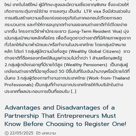
ใหม่ เทคโนโลยีใหม่ ผู้มีทักษะสูงและมีความเชี่ยวชาญพิเศษ ซึ่งจะช่วยให้
เกิดการกระตุ้นการใช้จ่าย การลงทุน เป็นต้น LTR visa จึงมีส่วนช่วยใน
การเสริมสร้างความแข็งแกร่งของธุรกิจในภาคเอกชนได้โดยการลด
กระบวนการ และทำให้การอนุญาตทำงานของคนต่างชาติทำได้โดยง่าย
มากขึ้น โครงการวีซ่าพำนักระยะยาว (Long-Term Resident Visa) มุ่ง
เน้นกลุ่มเป้าหมายหลักคือใคร เพื่อดึงดูดชาวต่างชาติที่มีศักยภาพสูงจาก
ทั่วโลกให้เข้ามาพำนักและ/หรือทำงานในประเทศไทย โดยกลุ่มเป้าหมาย
หลัก ได้แก่ 1.กลุ่มผู้มีความมั่งคั่งสูง (Wealthy Global Citizens) ชาว
ต่างชาติที่ถือครองทรัพย์สินมูลค่ารวมไม่ต่ำกว่า 1 ล้านเหรียญสหรัฐ
2.กลุ่มผู้เกษียณอายุที่มีรายได้สูง (Wealthy Pensioners) เป็นกลุ่มผู้
เกษียณต่างชาติที่มีอายุตั้งแต่ 50 ปีขึ้นไปที่รับเงินบำนาญหรือมีรายได้ที่
มั่นคง 3.กลุ่มผู้ต้องการทำงานจากประเทศไทย (Work-from-Thailand
Professionals) เป็นกลุ่มที่ทำงานจากประเทศไทยให้กับบริษัทในต่าง
ประเทศที่ผลประกอบการเป็นที่ยอมรับ […]
Advantages and Disadvantages of a
Partnership That Entrepreneurs Must
Know Before Choosing to Register One!
22/05/2025
บทความ