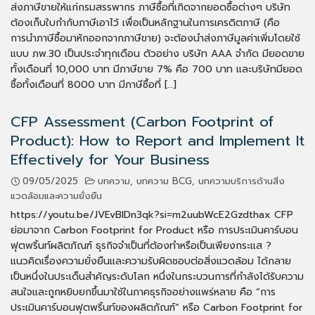
ส่งภาษีขายให้แก่กรมสรรพากร ภาษีซื้อที่เกิดจากยอดซื้อต่างๆ บริษัท
ต้องเก็บใบกำกับภาษีเอาไว้ เพื่อเป็นหลักฐานในการเครดิตภาษี (คือ
การนำภาษีซื้อมาหักออกจากภาษีขาย) จะต้องนำส่งภาษีมูลค่าเพิ่มโดยใช้
แบบ ภพ.30 เป็นประจำทุกเดือน ตัวอย่าง บริษัท AAA จำกัด มียอดขาย
ทั้งเดือนที่ 10,000 บาท มีภาษีขาย 7% คือ 700 บาท และบริษัทมียอด
ซื้อทั้งเดือนที่ 8000 บาท มีภาษีซื้อที่ […]
CFP Assessment (Carbon Footprint of
Product): How to Report and Implement It
Effectively for Your Business
09/05/2025
บทความ
,
บทความ BCG
,
บทความบริการด้านสิ่ง
แวดล้อมและความยั่งยืน
https://youtu.be/JVEvBIDn3qk?si=m2uubWcE2Gzdthax CFP
ย่อมาจาก Carbon Footprint for Product หรือ การประเมินคาร์บอน
ฟุตพริ้นท์ผลิตภัณฑ์ ธุรกิจจำเป็นที่ต้องทำหรือเป็นเพียงกระแส ?
แนวคิดเรื่องความยั่งยืนและความรับผิดชอบต่อสิ่งแวดล้อม ได้กลาย
เป็นหนึ่งในประเด็นสำคัญระดับโลก หนึ่งในกระบวนการที่กำลังได้รับความ
สนใจและถูกหยิบยกขึ้นมาใช้ในภาคธุรกิจอย่างแพร่หลาย คือ “การ
ประเมินคาร์บอนฟุตพริ้นท์ของผลิตภัณฑ์” หรือ Carbon Footprint for