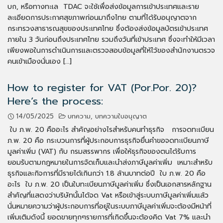
บก, หรือทางทะเล TDAC จะใช้เพื่อส่งข้อมูลการเข้าประเทศและราย
ละเอียดการประกาศสุขภาพก่อนมาถึงไทย ตามที่ได้รับอนุญาตจาก
กระทรวงสาธารณสุขของประเทศไทย ซึ่งต้องส่งข้อมูลบัตรเข้าประเทศ
ภายใน 3 วันก่อนถึงประเทศไทย รวมถึงวันที่เข้าประเทศ ซึ่งจะทำให้มีเวลา
เพียงพอในการดำเนินการและตรวจสอบข้อมูลที่ให้ไว้ของสำนักงานตรวจ
คนเข้าเมืองนั่นเอง […]
How to register for VAT (Por.Por. 20)?
Here’s the process:
14/05/2025
บทความ
,
บทความใบอนุญาต
ใบ ภ.พ. 20 คืออะไร สำคัญอย่างไรสำหรับคนทำธุรกิจ การจดทะเบียน
ภ.พ. 20 คือ กระบวนการที่ผู้ประกอบการธุรกิจยื่นคำขอจดทะเบียนภาษี
มูลค่าเพิ่ม (VAT) กับ กรมสรรพากร เพื่อให้ธุรกิจของตนได้รับการ
ยอมรับตามกฎหมายในการจัดเก็บและนำส่งภาษีมูลค่าเพิ่ม เหมาะสำหรับ
ธุรกิจและกิจการที่มีรายได้เกินกว่า 1.8 ล้านบาทต่อปี ใบ ภ.พ. 20 คือ
อะไร ใบ ภ.พ. 20 เป็นใบทะเบียนภาษีมูลค่าเพิ่ม ซึ่งเป็นเอกสารหลักฐาน
สำคัญที่แสดงว่าบริษัทนั้นได้จด Vat หรือเข้าสู่ระบบภาษีมูลค่าเพิ่มแล้ว
นั่นหมายความว่าผู้ประกอบการที่อยู่ในระบบภาษีมูลค่าเพิ่มจะต้องมีหน้าที่
เพิ่มเติมดังนี้ ยอดขายทุกๆรายการที่เกิดขึ้นจะต้องคิด Vat 7% และนำ