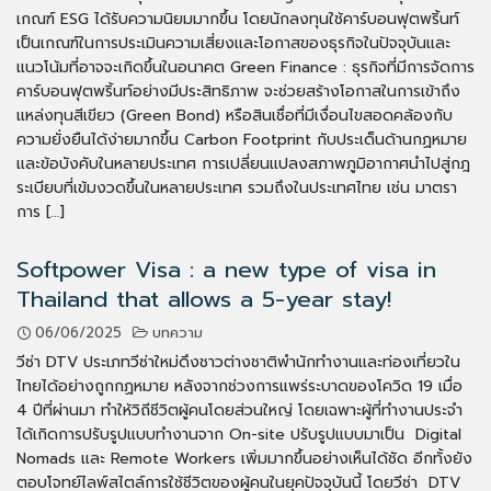
เกณฑ์ ESG ได้รับความนิยมมากขึ้น โดยนักลงทุนใช้คาร์บอนฟุตพริ้นท์
เป็นเกณฑ์ในการประเมินความเสี่ยงและโอกาสของธุรกิจในปัจจุบันและ
แนวโน้มที่อาจจะเกิดขึ้นในอนาคต Green Finance : ธุรกิจที่มีการจัดการ
คาร์บอนฟุตพริ้นท์อย่างมีประสิทธิภาพ จะช่วยสร้างโอกาสในการเข้าถึง
แหล่งทุนสีเขียว (Green Bond) หรือสินเชื่อที่มีเงื่อนไขสอดคล้องกับ
ความยั่งยืนได้ง่ายมากขึ้น Carbon Footprint กับประเด็นด้านกฏหมาย
และข้อบังคับในหลายประเทศ การเปลี่ยนแปลงสภาพภูมิอากาศนำไปสู่กฎ
ระเบียบที่เข้มงวดขึ้นในหลายประเทศ รวมถึงในประเทศไทย เช่น มาตรา
การ […]
Softpower Visa : a new type of visa in
Thailand that allows a 5-year stay!
06/06/2025
บทความ
วีซ่า DTV ประเภทวีซ่าใหม่ดึงชาวต่างชาติพำนักทำงานและท่องเที่ยวใน
ไทยได้อย่างถูกกฏหมาย หลังจากช่วงการแพร่ระบาดของโควิด 19 เมื่อ
4 ปีที่ผ่านมา ทำให้วิถีชีวิตผู้คนโดยส่วนใหญ่ โดยเฉพาะผู้ที่ทำงานประจำ
ได้เกิดการปรับรูปแบบทำงานจาก On-site ปรับรูปแบบมาเป็น Digital
Nomads และ Remote Workers เพิ่มมากขึ้นอย่างเห็นได้ชัด อีกทั้งยัง
ตอบโจทย์ไลพ์สไตล์การใช้ชีวิตของผู้คนในยุคปัจจุบันนี้ โดยวีซ่า DTV