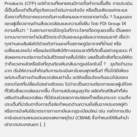
Products (CFP) แต่คำถามที่หลายคนมีการตั้งคำถามขึ้นคือ การประเมิน
นี้เป็นเรื่องจำเป็นที่ธุรกิจควรดำเนินการจริงจัง หรือเป็นเพียงแค่กระแส
ชั่วคราวที่เกิดจากแรงกดดันทางสังคมและการตลาดเท่านั้น ? ในมุมมอง
ของผู้เชี่ยวชาญด้านสิ่งแวดล้อมและความยั่งยืน โดย FDI Group ให้
ความเห็นว่า “ ในสถานการณ์ปัจจุบันที่ภาวะโลกเดือดรุนแรงขึ้น เป็นผลก
ระทบมาจากการดำเนินชีวิตประจำวันของมนุษย์และจากธรรมชาติ เชื่อว่า
ทุกท่านคงสัมผัสได้ด้วยตัวท่านเองทั้งสภาพภูมิอากาศที่ย่ำแย่ หรือ
เปลี่ยนแปลงไป หรือแม้แต่ภัยพิบัติทางธรรมชาติที่เกิดขึ้นอย่างรุนแรง ที่
ส่งผลกระทบต่อการดำเนินชีวิตอย่างเห็นได้ชัด เลยเป็นอีกสิ่งที่ชวนให้คิด
ว่าถึงเวลาแล้วหรือยังที่คุณต้องหันกลับมาดูแลโลกใบนี้ ? ธุรกิจจำนวน
มาก เริ่มให้ความสำคัญกับการประเมินคาร์บอนฟุตพริ้นท์ ที่ไม่ได้มีเพียง
แค่ประเด็นทางด้านสิ่งแวดล้อมเท่านั้น แต่ยังเชื่อมโยงกับแนวโน้มของ
ตลาดโลกที่เปลี่ยนไปอย่างชัดเจน ไม่ว่าจะเป็นความต้องการของผู้บริโภค
ที่ใส่ใจสิ่งแวดล้อมมากขึ้น ทั้งการสนับสนุนธุรกิจ ผลิตภัณฑ์สินค้าที่ส่ง
เสริมด้านสิ่งแวดล้อม ที่มีส่วนช่วยลดการปล่อยก๊าซเรือนกระจก รวมถึง
ประเด็นที่น่าจับตาถึงการตั้งข้อกำหนดด้านความยั่งยืนจากประเทศคู่ค้า
หรือการบังคับใช้มาตรการทางภาษีและกฎระเบียบใหม่ เช่น กลไกการปรับ
คาร์บอนตามพรมแดนของสหภาพยุโรป (CBAM) ซึ่งกำหนดให้สินค้านำ
เข้าจากประเทศนอก […]