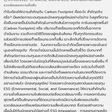
แวดล้อมและความยั่งยืน
ทำไมต้องให้ความสำคัญกับ Carbon Footprint คืออะไร สำคัญจริง
หรือ? มีผลต่อการระดมทุนและนักลงทุนยุคใหม่อย่างไรบ้าง ในยุคที่ความ
ยั่งยืนกลายเป็นปัจจัยสำคัญในการตัดสินใจทางธุรกิจ คาร์บอนฟุตพริ้นท์
(Carbon Footprint) หรือ ปริมาณก๊าซเรือนกระจกที่เกิดขึ้นจากการ
ดำเนินงาน รวมถึงการใช้ชีวิตของผู้คนในสังคม ที่ในทุกกิจกรรมล้วน
แล้วแต่มีการปล่อยก๊าซเรือนกระจกทั้งสิ้น เจาะลึกกับที่ปรึกษาการจัดการ
ก๊าซเรือนกระจกอ่านต่อ.. ในบทความนี้เราจะจำกัดเนื้อหาเฉพาะของในแง่
มุมองค์กรธุรกิจ ที่การดำเนินงานนั้นได้กลายเป็นตัวชี้วัด มีบทบาทที่
สำคัญต่อการระดมทุนและการตัดสินใจของนักลงทุนยุคใหม่อย่างหลีก
เลี่ยงไม่ได้ โดยเฉพาะในปัจจุบันที่สังคมมุ่งเน้นในเรื่องของความยั่งยืน ที่
ไม่ใช่เพียงแต่ในมิติของสิ่งแวดล้อมเพียงอย่างเดียว แต่รวมไปถึงมิติ
ด้านสังคม ธรรมาภิบาล และการคำนึงถึงผลกระทบในอนาคตที่ต้องการ
ให้การดำเนินชีวิตของผู้คนยังคงเป็นไปได้ด้วยความยั่งยืนในทุกมิติไว้
อย่างน่าสนใจ นักลงทุนยุคใหม่ โดยเฉพาะนักลงทุนสถาบันและกองทุน
ESG (Environmental, Social, and Governance) ให้ความสำคัญกับ
ความยั่งยืนและความรับผิดชอบต่อสิ่งแวดล้อมมากขึ้น การลดคาร์บอน
ฟุตพริ้นท์เป็นสัญญาณที่ชัดเจนว่าองค์กรมีความรับผิดชอบต่อสิ่ง
แวดล้อมและเตรียมพร้อมต่อความเสี่ยงในอนาคต ซึ่งช่วยสร้างความ
เชื่อมั่นให้กับนักลงทุนได้อย่างดี ESG Integration : การลงทุนตามหลัก